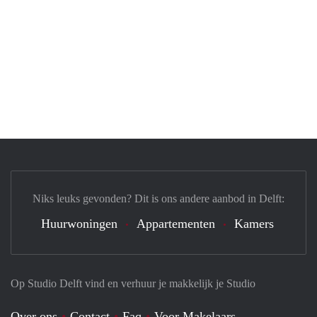
Niks leuks gevonden? Dit is ons andere aanbod in Delft:
Huurwoningen
Appartementen
Kamers
Op Studio Delft vind en verhuur je makkelijk je Studio
Over ons
Contact
Faq
Voor Makelaars