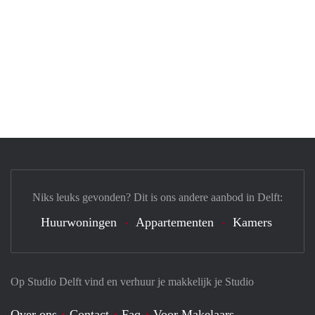
Niks leuks gevonden? Dit is ons andere aanbod in Delft:
Huurwoningen
Appartementen
Kamers
Op Studio Delft vind en verhuur je makkelijk je Studio
Over ons
Contact
Faq
Voor Makelaars