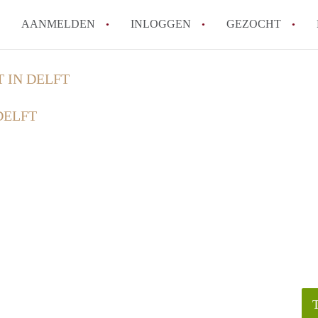
AANMELDEN
INLOGGEN
GEZOCHT
How to translate StudioDelft!
 IN DELFT
Wat is StudioDelft?
DELFT
Hoeveel kost het om te reagere
Wat is de privacyverklaring va
Berekent StudioDelft makelaar
Alle veelgestelde vragen