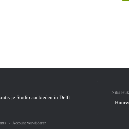
Niks leuk
ratis je Studio aanbieden in Delft
Huurw
unts
Account verwijderen