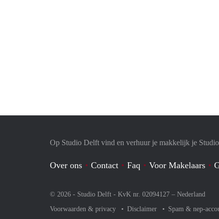
Op Studio Delft vind en verhuur je makkelijk je Studio
Over ons
Contact
Faq
Voor Makelaars
G
© 2026 - Studio Delft - KvK nr. 02094127 –
Nederland
Voorwaarden & privacy
Disclaimer
Spam & nep-acco