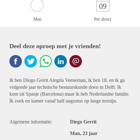
09
Man
Per direct
Deel deze oproep met je vrienden!
Ik ben Diego Gerrit Alegría Veeneman, ik ben 18, en ik ga
volgende jaar technische bestuurskunde doen in Delft. Ik
kom uit Spanje (Barcelona) maar ik heb Nederlandse familie.
Ik zoek en kamer vanaf half augustus op lange termijn.
Algemene informatie:
Diego Gerrit
Man, 23 jaar