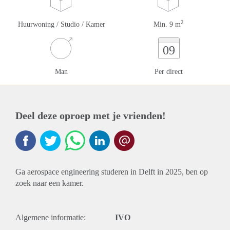
2
Huurwoning / Studio / Kamer
Min. 9 m
09
Man
Per direct
Deel deze oproep met je vrienden!
Ga aerospace engineering studeren in Delft in 2025, ben op
zoek naar een kamer.
Algemene informatie:
IVO