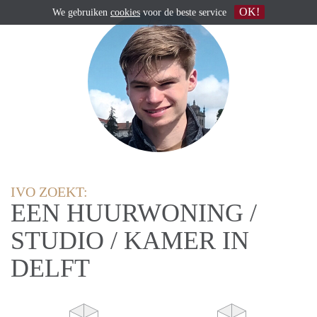
OK!
We gebruiken
cookies
voor de beste service
IVO ZOEKT:
EEN HUURWONING /
STUDIO / KAMER IN
DELFT