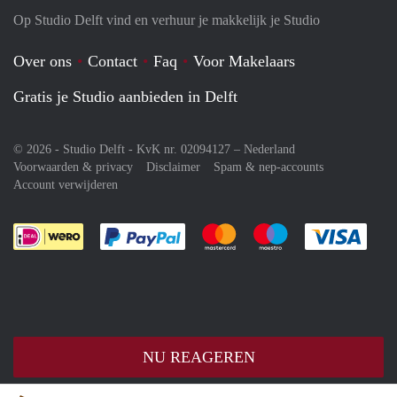
Op Studio Delft vind en verhuur je makkelijk je Studio
Over ons
Contact
Faq
Voor Makelaars
Gratis je Studio aanbieden in Delft
© 2026 - Studio Delft - KvK nr. 02094127 –
Nederland
Voorwaarden & privacy
Disclaimer
Spam & nep-accounts
Account verwijderen
Je rekent gemakkelijk af met Paypal
Je rekent gemakkelijk af met M
Je rekent gemakkelij
Je re
NU REAGEREN