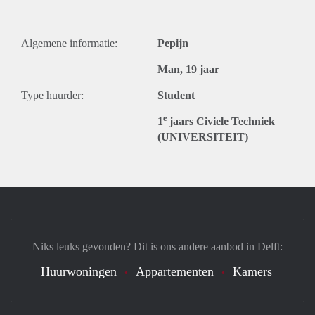
Algemene informatie:
Pepijn
Man, 19 jaar
Type huurder:
Student
e
1
jaars Civiele Techniek
(UNIVERSITEIT)
Niks leuks gevonden? Dit is ons andere aanbod in Delft:
Huurwoningen
Appartementen
Kamers