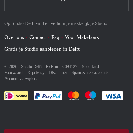
Op Studio Delft vind en verhuur je makkelijk je Studio
Over ons
Contact
Faq
Voor Makelaars
Gratis je Studio aanbieden in Delft
© 2026 - Studio Delft - KvK nr. 02094127 –
Nederland
Voorwaarden & privacy
Disclaimer
Spam & nep-accounts
Account verwijderen
Je rekent gemakkelijk af met Paypal
Je rekent gemakkelijk af met M
Je rekent gemakkelij
Je re