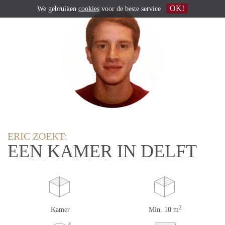
OK!
We gebruiken
cookies
voor de beste service
ERIC ZOEKT:
EEN KAMER IN DELFT
2
Kamer
Min. 10 m