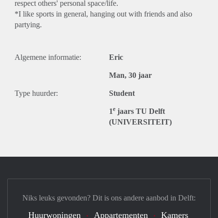
respect others' personal space/life.
*I like sports in general, hanging out with friends and also
partying.
Algemene informatie:
Eric
Man, 30 jaar
Type huurder:
Student
e
1
jaars TU Delft
(UNIVERSITEIT)
Niks leuks gevonden? Dit is ons andere aanbod in Delft:
Huurwoningen
Appartementen
Kamers