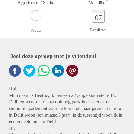
2
Appartement / Studio
Min. 30 m
07
Per direct
Vrouw
Deel deze oproep met je vrienden!
Hoi,
Mijn naam is Beatriz, ik ben een 22 jarige studente te TU
Delft en werk daarnaast ook nog part-time. Ik zoek een
studio of apartement voor de komende paar jaren dat ik nog
in Delft woon (ten minste 3 jaar), in de tussentijd woon ik in
een gedeeld huis in Delft.
Hi,