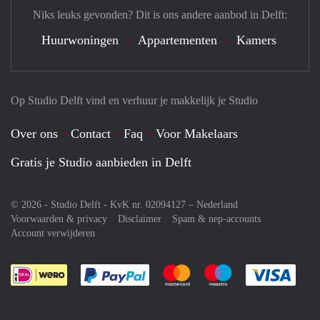
Niks leuks gevonden? Dit is ons andere aanbod in Delft:
Huurwoningen
Appartementen
Kamers
Op Studio Delft vind en verhuur je makkelijk je Studio
Over ons
Contact
Faq
Voor Makelaars
Gratis je Studio aanbieden in Delft
© 2026 - Studio Delft - KvK nr. 02094127 –
Nederland
Voorwaarden & privacy
Disclaimer
Spam & nep-accounts
Account verwijderen
Je rekent gemakkelijk af met Paypal
Je rekent gemakkelijk af met M
Je rekent gemakkelij
Je re