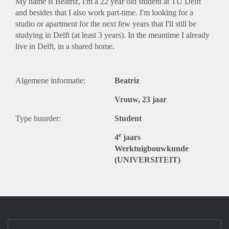
My name is Beatriz, I'm a 22 year old student at TU Delft
and besides that I also work part-time. I'm looking for a
studio or apartment for the next few years that I'll still be
studying in Delft (at least 3 years). In the meantime I already
live in Delft, in a shared home.
Algemene informatie:
Beatriz
Vrouw, 23 jaar
Type huurder:
Student
e
4
jaars
Werktuigbouwkunde
(UNIVERSITEIT)