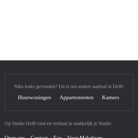
Niks leuks gevonden? Dit is ons andere aanbod in Delft:
Huurwoningen
Appartementen
Kamers
Op Studio Delft vind en verhuur je makkelijk je Studio
Over ons
Contact
Faq
Voor Makelaars